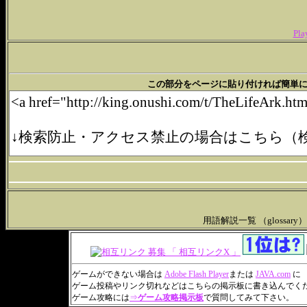
Pla
この部分をページに貼り付ければ簡単にリンクできます。(
用語解説一覧 （glossary
ゲームができない場合は
Adobe Flash Player
または
JAVA.com
に
ゲーム投稿やリンク切れなどはこちらの掲示板に書き込んでく
ゲーム攻略には
⇒
ゲーム攻略掲示板
で質問してみて下さい。