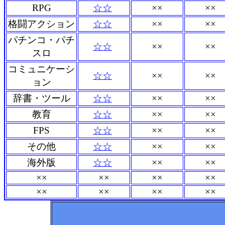
RPG
☆☆
××
××
格闘アクション
☆☆
××
××
パチンコ・パチ
☆☆
××
××
スロ
コミュニケーシ
☆☆
××
××
ョン
辞書・ツール
☆☆
××
××
教育
☆☆
××
××
FPS
☆☆
××
××
その他
☆☆
××
××
海外版
☆☆
××
××
××
××
××
××
××
××
××
××