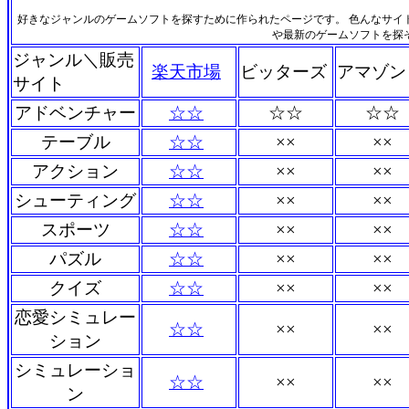
好きなジャンルのゲームソフトを探すために作られたページです。 色んなサイ
や最新のゲームソフトを探
ジャンル＼販売
楽天市場
ビッターズ
アマゾン
サイト
アドベンチャー
☆☆
☆☆
☆☆
テーブル
☆☆
××
××
アクション
☆☆
××
××
シューティング
☆☆
××
××
スポーツ
☆☆
××
××
パズル
☆☆
××
××
クイズ
☆☆
××
××
恋愛シミュレー
☆☆
××
××
ション
シミュレーショ
☆☆
××
××
ン