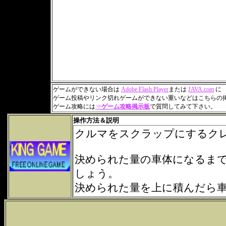
ゲームができない場合は
Adobe Flash Player
または
JAVA.com
に
ゲーム投稿やリンク切れゲームができない重いなどはこちらの
ゲーム攻略には
⇒
ゲーム攻略掲示板
で質問してみて下さい。
操作方法＆説明