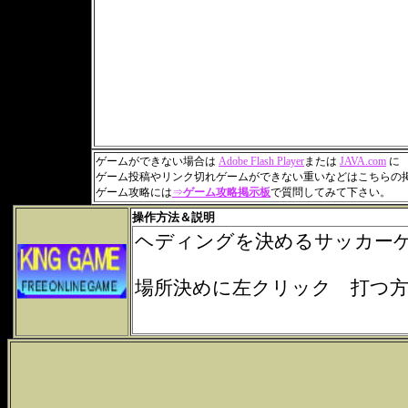
ゲームができない場合は
Adobe Flash Player
または
JAVA.com
に
ゲーム投稿やリンク切れゲームができない重いなどはこちらの
ゲーム攻略には
⇒
ゲーム攻略掲示板
で質問してみて下さい。
操作方法＆説明