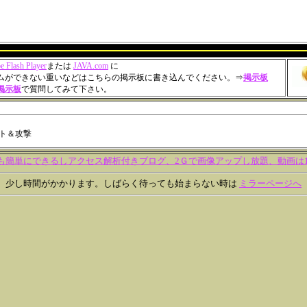
e Flash Player
または
JAVA.com
に
ムができない重いなどはこちらの掲示板に書き込んでください。⇒
掲示板
掲示板
で質問してみて下さい。
も簡単にできるしアクセス解析付きブログ、2Ｇで画像アップし放題、動画は10
少し時間がかかります。しばらく待っても始まらない時は
ミラーページへ