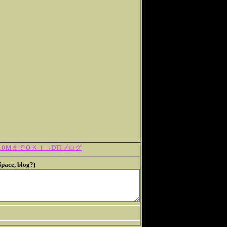
ＭまでＯＫ！→DTIブログ
e, blog?)