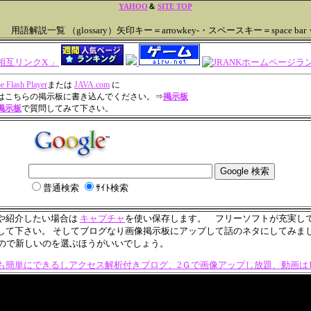
YAHOO
＆
SITE TOP
用語解説一覧 （glossary）矢印キー＝arrowkey-・スペースキー＝space bar
e Flash Player
または
JAVA.com
に
はこちらの掲示板に書き込んでください。⇒
掲示板
掲示板
で質問してみて下さい。
普通検索
ｻｲﾄ検索
や紹介したい場合は
キャプチャ
を使い保存します。 フリーソフトが充実し
して下さい。 そしてブログなり画像掲示板にアップして話のネタにしてみま
eはもう古いので新しいのを選ぶほうがいいでしょう。
も簡単にできるしアクセス解析付きブログ、2Ｇで画像アップし放題、動画は10