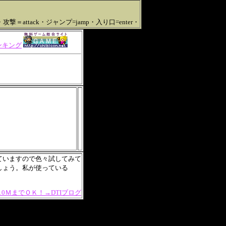
・攻撃＝attack・ジャンプ=jamp・入り口=enter・
ていますので色々試してみて
しょう。私が使っている
ＭまでＯＫ！→DTIブログ