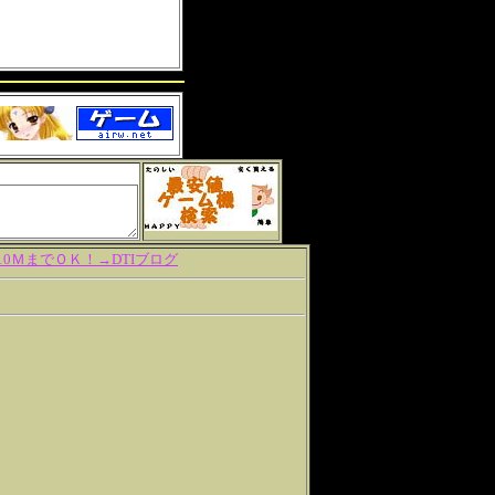
ＭまでＯＫ！→DTIブログ