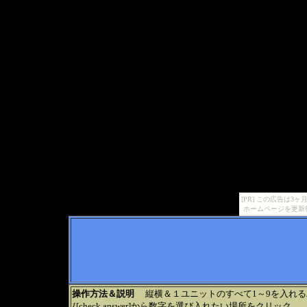
[PR] この広告は
ホームページを更新
操作方法＆説明
縦横＆１ユニットのすべて1～9を入れる
{[check answer]から数字を選び入れたい場所をクリック