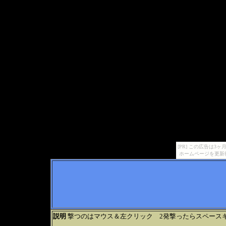
[PR] この広告は
ホームページを更新
説明
撃つのはマウス＆左クリック 2発撃ったらスペース