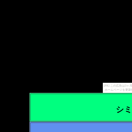
[PR] この広告は
ホームページを更新
シ