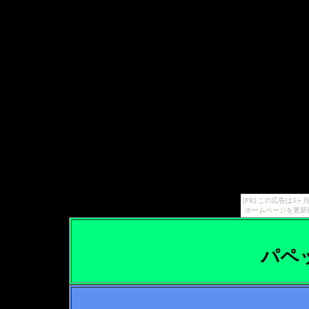
[PR] この広告は
ホームページを更新
パペ