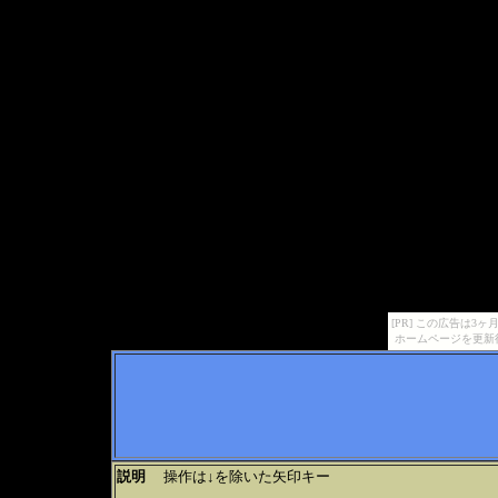
[PR] この広告は
ホームページを更新
説明
操作は↓を除いた矢印キー