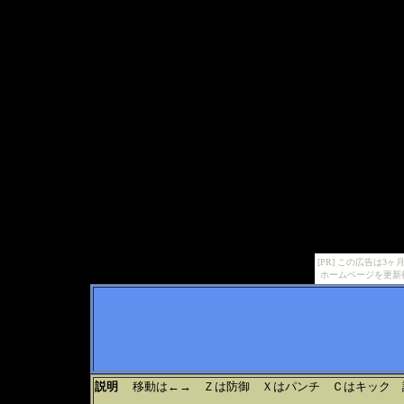
[PR] この広告は
ホームページを更新
説明
移動は←→ Ｚは防御 Ｘはパンチ Ｃはキック 詳しく