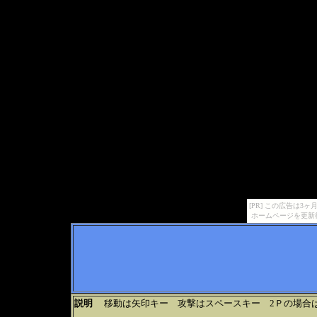
[PR] この広告は
ホームページを更新
説明
移動は矢印キー 攻撃はスペースキー 2Ｐの場合は移