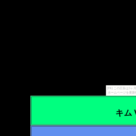
[PR] この広告は
ホームページを更新
キム