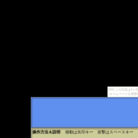
[PR] この広告は
ホームページを更新
操作方法＆説明
移動は矢印キー 攻撃はスペースキー