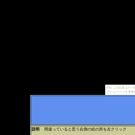
[PR] この広告は
ホームページを更新
説明
間違っていると思う右側の絵の所を左クリック