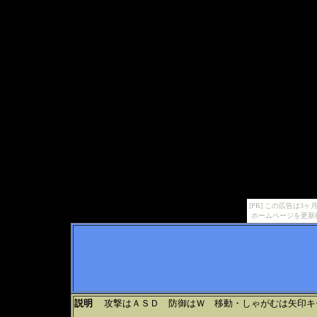
[PR] この広告は
ホームページを更新
説明
攻撃はＡＳＤ 防御はＷ 移動・しゃがむは矢印キ