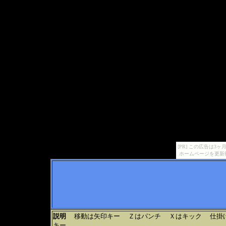
[PR] この広告は
ホームページを更新
説明
移動は矢印キー Ｚはパンチ Ｘはキック 仕掛け
キー