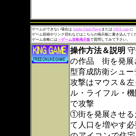
ゲームができない場合は
Adobe Flash Player
または
JAVA.com
に
ゲーム投稿やリンク切れなどはこちらの掲示板に書き込んでく
ゲーム攻略には
⇒
ゲーム攻略掲示板
で質問してみて下さい。
操作方法＆説明
守
の作品 街を発展
型育成防衛シュー
攻撃はマウス＆左
ル・ライフル・機
で攻撃
①街を発展させる
て人口を増やす必
のアイコンで住宅