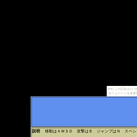
[PR] この広告は
ホームページを更新
説明
移動はＡＷＳＤ 攻撃はＢ ジャンプはＮ スペシ