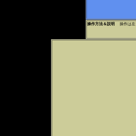
操作方法＆説明
操作は左ク