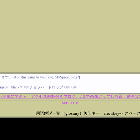
も簡単にできるしアクセス解析付きブログ、2Ｇで画像アップし放題、動画は10
SITE TOP
用語解説一覧 （glossary）矢印キー＝arrowkey-・スペースキ