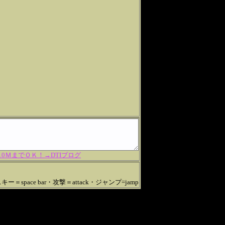
ＭまでＯＫ！→DTIブログ
ー＝space bar・攻撃＝attack・ジャンプ=jamp