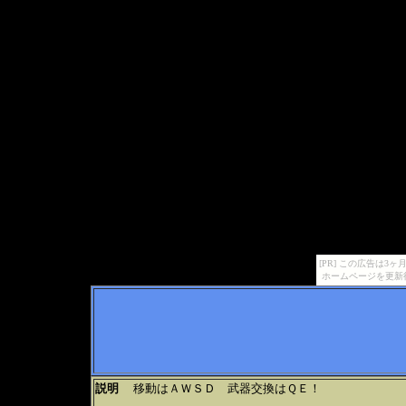
[PR] この広告は
ホームページを更新
説明
移動はＡＷＳＤ 武器交換はＱＥ！