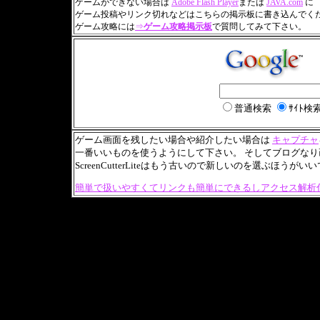
ゲームができない場合は
Adobe Flash Player
または
JAVA.com
に
ゲーム投稿やリンク切れなどはこちらの掲示板に書き込んでく
ゲーム攻略には
⇒
ゲーム攻略掲示板
で質問してみて下さい。
普通検索
ｻｲﾄ検
ゲーム画面を残したい場合や紹介したい場合は
キャプチャ
一番いいものを使うようにして下さい。 そしてブログな
ScreenCutterLiteはもう古いので新しいのを選ぶほうが
簡単で扱いやすくてリンクも簡単にできるしアクセス解析付