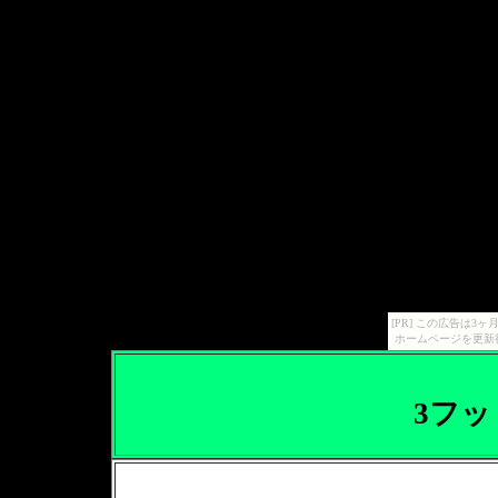
[PR] この広告は
ホームページを更新
3フ